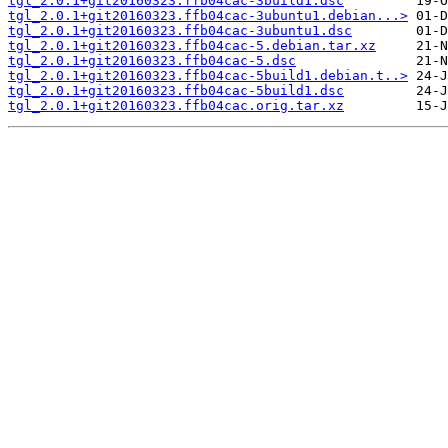
tgl_2.0.1+git20160323.ffb04cac-3build1.dsc
tgl_2.0.1+git20160323.ffb04cac-3ubuntu1.debian...>
tgl_2.0.1+git20160323.ffb04cac-3ubuntu1.dsc
tgl_2.0.1+git20160323.ffb04cac-5.debian.tar.xz
tgl_2.0.1+git20160323.ffb04cac-5.dsc
tgl_2.0.1+git20160323.ffb04cac-5build1.debian.t..>
tgl_2.0.1+git20160323.ffb04cac-5build1.dsc
tgl_2.0.1+git20160323.ffb04cac.orig.tar.xz