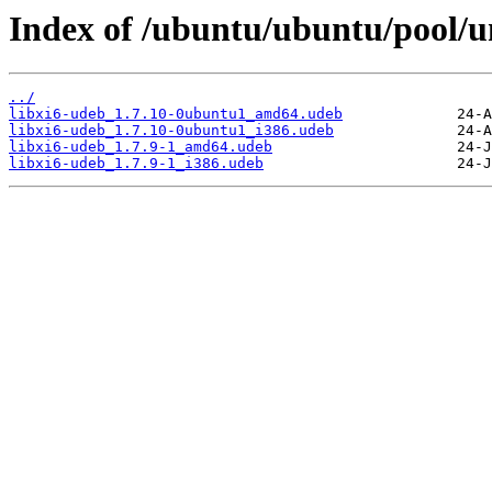
Index of /ubuntu/ubuntu/pool/uni
../
libxi6-udeb_1.7.10-0ubuntu1_amd64.udeb
libxi6-udeb_1.7.10-0ubuntu1_i386.udeb
libxi6-udeb_1.7.9-1_amd64.udeb
libxi6-udeb_1.7.9-1_i386.udeb