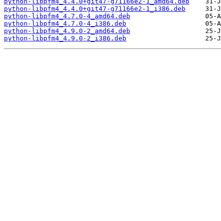
python-libpfm4_4.4.0+git47-g71166e2-1_amd64.deb
python-libpfm4_4.4.0+git47-g71166e2-1_i386.deb
python-libpfm4_4.7.0-4_amd64.deb
python-libpfm4_4.7.0-4_i386.deb
python-libpfm4_4.9.0-2_amd64.deb
python-libpfm4_4.9.0-2_i386.deb