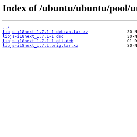
Index of /ubuntu/ubuntu/pool/uni
../
libjs-i18next_1.7.1-1.debian.tar.xz
libjs-i18next_1.7.1-1.dsc
libjs-i18next_1.7.1-1_all.deb
libjs-i18next_1.7.1.orig.tar.xz