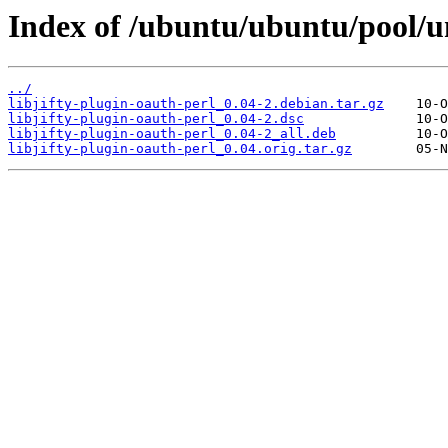
Index of /ubuntu/ubuntu/pool/uni
../
libjifty-plugin-oauth-perl_0.04-2.debian.tar.gz
libjifty-plugin-oauth-perl_0.04-2.dsc
libjifty-plugin-oauth-perl_0.04-2_all.deb
libjifty-plugin-oauth-perl_0.04.orig.tar.gz