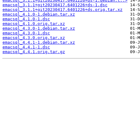
emacsql_3.1.1+git20230417.6401226+ds-1.debian.t..>
emacsql_3.1.1+git20230417.6401226+ds-1.dsc
emacsql_3.1.1+git20230417.6401226+ds.orig.tar.xz
emacsql_4.1.0-1.debian.tar.xz
emacsql_4.1.0-1.dsc
emacsql_4.1.0.orig.tar.xz
emacsql_4.3.0-1.debian.tar.xz
emacsql_4.3.0-1.dsc
emacsql_4.3.0.orig.tar.xz
emacsql_4.4.1-1.debian.tar.xz
emacsql_4.4.1-1.dsc
emacsql_4.4.1.orig.tar.gz