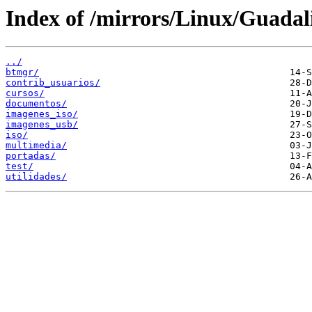
Index of /mirrors/Linux/Guadal
../
btmgr/
contrib_usuarios/
cursos/
documentos/
imagenes_iso/
imagenes_usb/
iso/
multimedia/
portadas/
test/
utilidades/